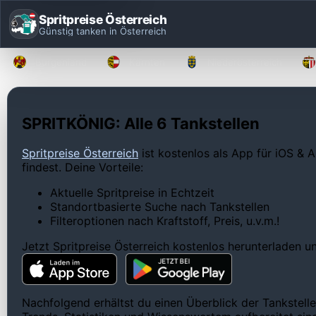
Spritpreise Österreich
Günstig tanken in Österreich
Burgenland
Kärnten
Niederösterreich
SPRITKÖNIG: Alle 6 Tankstellen
Spritpreise Österreich
ist kostenlos als App für iOS & A
findest. Deine Vorteile:
Aktuelle Spritpreise in Echtzeit
Standortbasierte Suche nach Tankstellen
Filteroptionen nach Kraftstoff, Preis, u.v.m.!
Jetzt Spritpreise Österreich kostenlos herunterladen 
Nachfolgend erhältst du einen Überblick der Tankstell