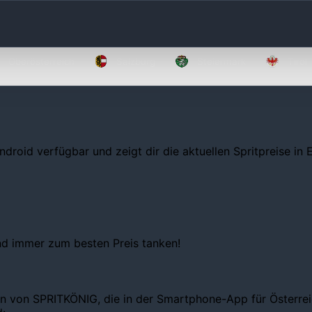
Oberösterreich
Salzburg
Steiermark
Tirol
ndroid verfügbar und zeigt dir die aktuellen Spritpreise in
und immer zum besten Preis tanken!
en von SPRITKÖNIG, die in der Smartphone-App für Österreic