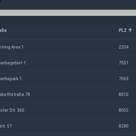
d:
aße
PLZ
tring Area 1
2334
erbegebiet 1
7551
erbepark 1
7563
sabethstraße 78
8010
ester Str. 360
8055
str. 57
8280