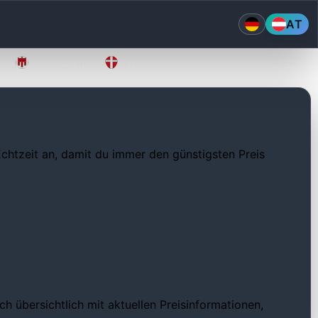
AT
Vorarlberg
Wien
 Echtzeit an, damit du immer den günstigsten Preis
h übersichtlich mit aktuellen Preisinformationen,